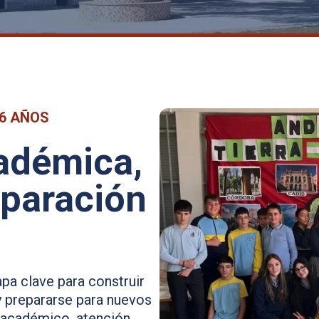
16 AÑOS
adémica,
eparación
a clave para construir
y prepararse para nuevos
 académico, atención